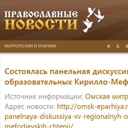
А
Б
МИТРОПОЛИИ И ЕПАРХИИ:
Состоялась панельная дискусси
образовательных Кирилло-Меф
Источник информации:
Омская мит
Адрес новости:
http://omsk-eparhiya.
panelnaya-diskussiya-xv-regionalnyh-ob
mefodievskih-chtenij/