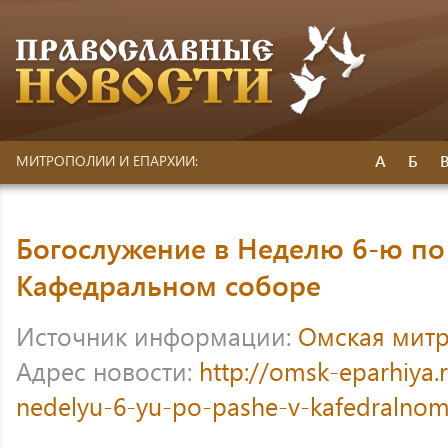
А
Б
МИТРОПОЛИИ И ЕПАРХИИ:
Богослужение в Неделю 6-ю по
Кафедральном соборе
Источник информации:
Омская мит
Адрес новости:
http://omsk-eparhiya
nedelyu-6-yu-po-pashe-v-kafedralno