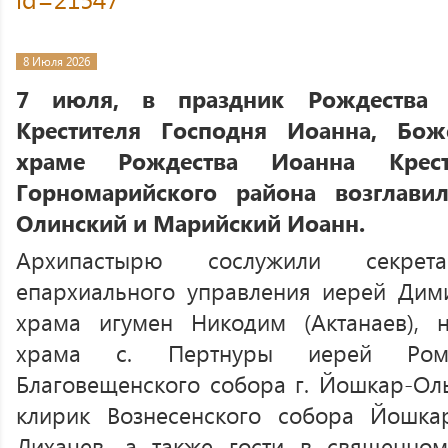
8 Июля 2026
7 июля, в праздник Рождества 
Крестителя Господня Иоанна, Бож
храме Рождества Иоанна Крест
Горномарийского района возглави
Олинский и Марийский Иоанн.
Архипастырю сослужили секрета
епархиального управления иерей Дими
храма игумен Никодим (Актанаев), н
храма с. Пертнуры иерей Рома
Благовещенского собора г. Йошкар-Ол
клирик Вознесенского собора Йошк
Лихачев, а также гости в священно