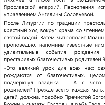
Ярославской епархий. Песнопения ис
управлением Ангелины Соловьевой.
После Литургии по традиции престол
крестный ход вокруг храма со чтением
святой водой. Затем митрополит Иоанн
проповедью, напомнив известные нам
удивительные события рождения
престарелых благочестивых родителей З
«Это великий урок для всех нас: св
рождаются от благочестивых, цело
подчеркнул владыка. – А с чего н
родителей? Прежде всего, каждая мать
детей, должна, подобно Пречистой Богом
Божии и сказать: Господи, я раба Твоя, д