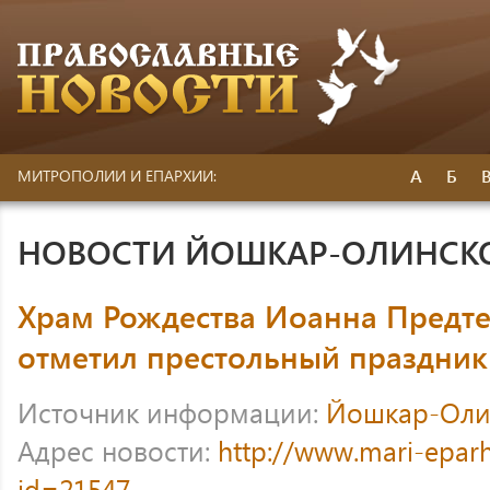
А
Б
МИТРОПОЛИИ И ЕПАРХИИ:
НОВОСТИ ЙОШКАР-ОЛИНСК
Храм Рождества Иоанна Предте
отметил престольный праздник
Источник информации:
Йошкар-Оли
Адрес новости:
http://www.mari-eparh
id=21547