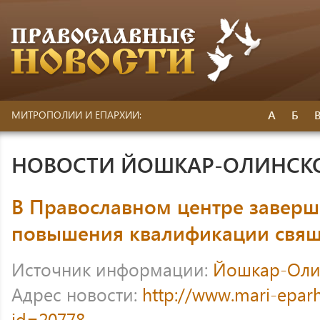
А
Б
МИТРОПОЛИИ И ЕПАРХИИ:
НОВОСТИ ЙОШКАР-ОЛИНСК
В Православном центре заверш
повышения квалификации свя
Источник информации:
Йошкар-Оли
Адрес новости:
http://www.mari-eparh
id=20778