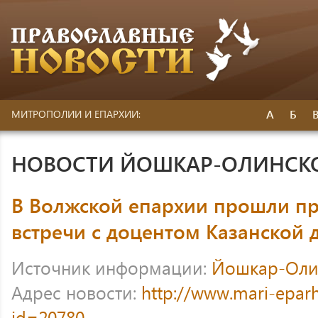
А
Б
МИТРОПОЛИИ И ЕПАРХИИ:
НОВОСТИ ЙОШКАР-ОЛИНСК
В Волжской епархии прошли пр
встречи с доцентом Казанской
Источник информации:
Йошкар-Оли
Адрес новости:
http://www.mari-eparh
id=20780