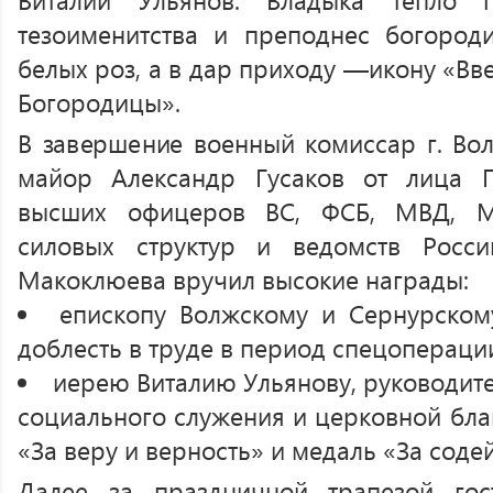
тезоименитства и преподнес богород
белых роз, а в дар приходу —икону «Вв
Богородицы».
В завершение военный комиссар г. Вол
майор Александр Гусаков от лица 
высших офицеров ВС, ФСБ, МВД, МЧ
силовых структур и ведомств Росси
Макоклюева вручил высокие награды:
епископу Волжскому и Сернурском
доблесть в труде в период спецопераци
иерею Виталию Ульянову, руководит
социального служения и церковной бла
«За веру и верность» и медаль «За соде
Далее за праздничной трапезой го