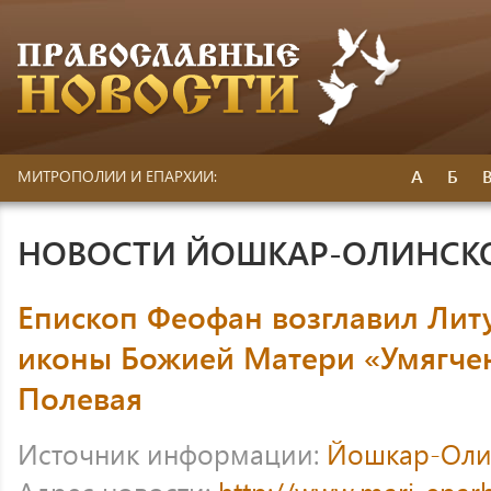
А
Б
МИТРОПОЛИИ И ЕПАРХИИ:
НОВОСТИ ЙОШКАР-ОЛИНСК
Епископ Феофан возглавил Лит
иконы Божией Матери «Умягчен
Полевая
Источник информации:
Йошкар-Оли