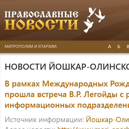
А
Б
МИТРОПОЛИИ И ЕПАРХИИ:
НОВОСТИ ЙОШКАР-ОЛИНСК
В рамках Международных Рожд
прошла встреча В.Р. Легойды с
информационных подразделен
Источник информации:
Йошкар-Оли