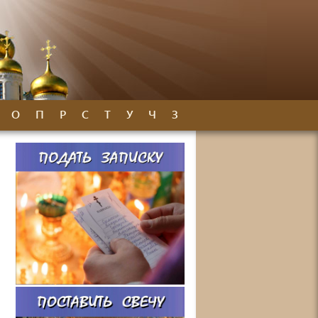
О
П
Р
С
Т
У
Ч
З