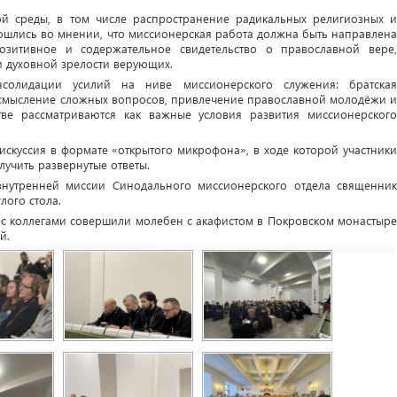
й среды, в том числе распространение радикальных религиозных и
сошлись во мнении, что миссионерская работа должна быть направлена
озитивное и содержательное свидетельство о православной вере,
 духовной зрелости верующих.
нсолидации усилий на ниве миссионерского служения: братская
осмысление сложных вопросов, привлечение православной молодёжи и
тве рассматриваются как важные условия развития миссионерского
искуссия в формате «открытого микрофона», в ходе которой участники
лучить развернутые ответы.
 внутренней миссии Синодального миссионерского отдела священник
лого стола.
а с коллегами совершили молебен с акафистом в Покровском монастыре
й.