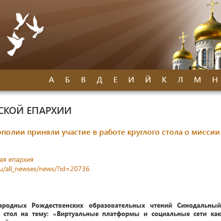
А
Б
В
Д
Е
И
Й
К
Л
М
Н
СКОЙ ЕПАРХИИ
олии приняли участие в работе круглого стола о миссии
ая епархия
ru/all_newses/news/?id=20736
родных Рождественских образовательных чтений Синодальный
 стол на тему: «Виртуальные платформы и социальные сети как