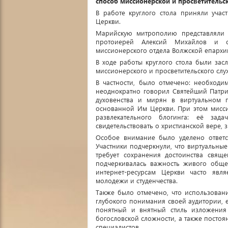
способ миссионерской и просветительс
В работе круглого стола приняли учас
Церкви.
Марийскую митрополию представляли 
протоиерей Алексий Михайлов и с
миссионерского отдела Волжской епархи
В ходе работы круглого стола были зас
миссионерского и просветительского слу
В частности, было отмечено: необходи
неоднократно говорил Святейший Патриа
духовенства и мирян в виртуальном 
основанной Им Церкви. При этом мисси
развлекательного блогинга: её зад
свидетельствовать о христианской вере,
Особое внимание было уделено ответст
Участники подчеркнули, что виртуальны
требует сохранения достоинства свяще
подчеркивалась важность живого обще
интернет-ресурсам Церкви часто явл
молодежи и студенчества.
Также было отмечено, что использовани
глубокого понимания своей аудитории, 
понятный и внятный стиль изложения 
богословской сложности, а также пост
специалистов.