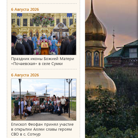
6 Августа 2026
Праздник иконы Божией Матери
«Почаевская» в селе Сумки
6 Августа 2026
Епископ Феофан принял участие
в открытии Аллеи славы героям
СВО в с. Сотнур