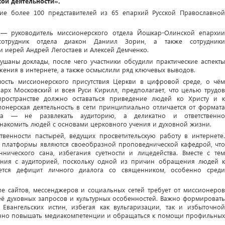
кой деятельности».
тие более 100 представителей из 65 епархий Русской Православной
— руководитель миссионерского отдела Йошкар-Олинской епархии
отрудник отдела диакон Даниил Зорин, а также сотрудники
и иерей Андрей Легостаев и Алексей Демченко.
лушаны доклады, после чего участники обсудили практические аспекты
жения в интернете, а также осмыслили ряд ключевых выводов.
мость миссионерского присутствия Церкви в цифровой среде, о чём
рх Московский и всея Руси Кирилл, предполагает, что целью трудов
пространстве должно оставаться приведение людей ко Христу и к
онерская деятельность в сети принципиально отличается от формата
ача — не развлекать аудиторию, а деликатно и ответственно
 знакомить людей с основами церковного учения и духовной жизни.
венности пастырей, ведущих просветительскую работу в интернете.
е платформы являются своеобразной проповеднической кафедрой, что
ннического сана, избегания суетности и лицедейства. Вместе с тем
ния с аудиторией, поскольку одной из причин обращения людей к
яется дефицит личного диалога со священником, особенно среди
е сайтов, мессенджеров и социальных сетей требует от миссионеров
её духовных запросов и культурных особенностей. Важно формировать
Евангельских истин, избегая как вульгаризации, так и избыточной
оянно повышать медиакомпетенции и обращаться к помощи профильных