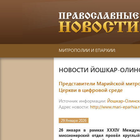
МИТРОПОЛИИ И ЕПАРХИИ:
НОВОСТИ ЙОШКАР-ОЛИН
Представители Марийской митроп
Церкви в цифровой среде
Источник информации:
Йошкар-Олинск
Адрес новости:
http://www.mari-eparhia.
29 Января 2026
26 января в рамках XXXIV Междуна
миссионерский отдел провёл круглый