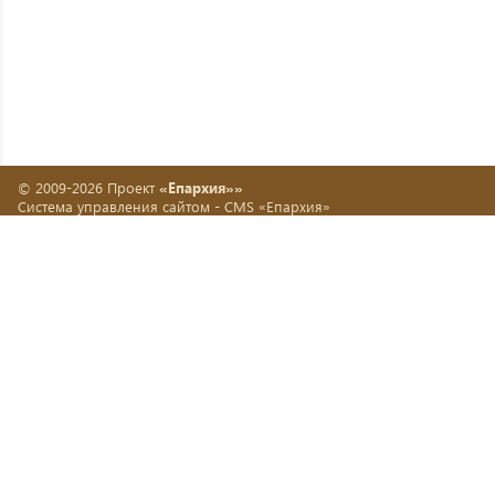
© 2009-2026 Проект
«Епархия»»
Система управления сайтом -
CMS «Епархия»