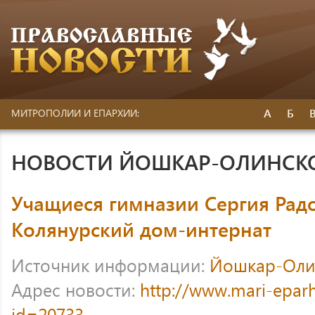
А
Б
МИТРОПОЛИИ И ЕПАРХИИ:
НОВОСТИ ЙОШКАР-ОЛИНСК
Учащиеся гимназии Сергия Рад
Колянурский дом-интернат
Источник информации:
Йошкар-Оли
Адрес новости:
http://www.mari-eparh
id=20733