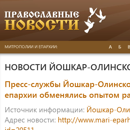
А
Б
МИТРОПОЛИИ И ЕПАРХИИ:
НОВОСТИ ЙОШКАР-ОЛИНСК
Пресс-службы Йошкар-Олинско
епархии обменялись опытом р
Источник информации:
Йошкар-Оли
Адрес новости:
http://www.mari-eparh
id=20511