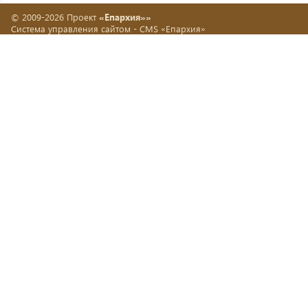
© 2009-2026 Проект
«Епархия»»
Система управления сайтом -
CMS «Епархия»