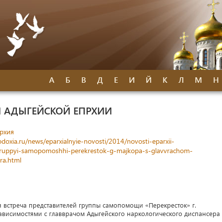
А
Б
В
Д
Е
И
Й
К
Л
М
Н
 АДЫГЕЙСКОЙ ЕПРХИИ
рхия
oxia.ru/news/eparxialnyie-novosti/2014/novosti-eparxii-
-gruppyi-samopomoshhi-perekrestok-g-majkopa-s-glavvrachom-
ra.html
ая встреча представителей группы самопомощи «Перекресток» г.
висимостями с главврачом Адыгейского наркологического диспансера