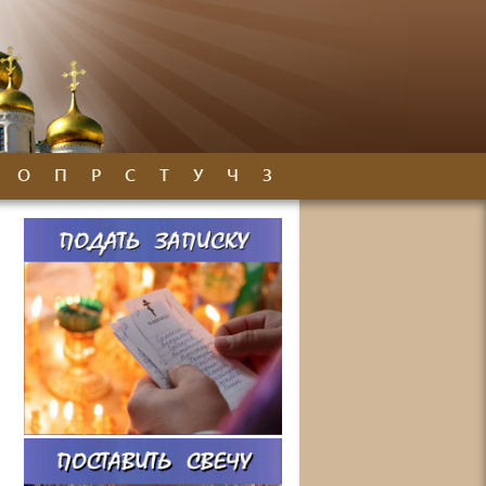
О
П
Р
С
Т
У
Ч
З