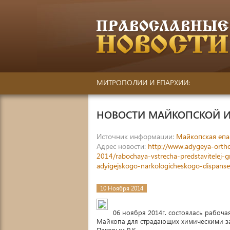
МИТРОПОЛИИ И ЕПАРХИИ:
НОВОСТИ МАЙКОПСКОЙ И
Источник информации:
Майкопская епа
Адрес новости:
http://www.adygeya-orthod
2014/rabochaya-vstrecha-predstavitelej
adyigejskogo-narkologicheskogo-dispanse
10 Ноября 2014
06 ноября 2014г. состоялась рабоч
Майкопа для страдающих химическими за
Паковым Р.К.