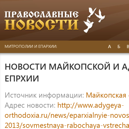
А
Б
МИТРОПОЛИИ И ЕПАРХИИ:
НОВОСТИ МАЙКОПСКОЙ И 
ЕПРХИИ
Источник информации:
Майкопская 
Адрес новости:
http://www.adygeya-
orthodoxia.ru/news/eparxialnyie-novost
2013/sovmestnaya-rabochaya-vstrecha