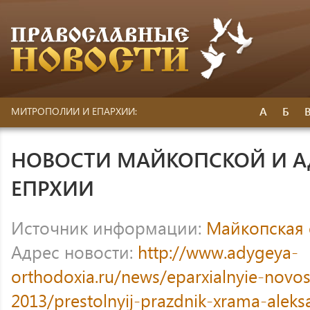
А
Б
МИТРОПОЛИИ И ЕПАРХИИ:
НОВОСТИ МАЙКОПСКОЙ И 
ЕПРХИИ
Источник информации:
Майкопская 
Адрес новости:
http://www.adygeya-
orthodoxia.ru/news/eparxialnyie-novost
2013/prestolnyij-prazdnik-xrama-alek