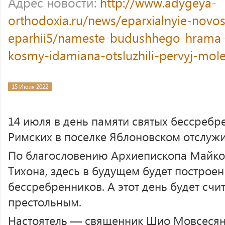
Адрес новости:
http://www.adygeya-
orthodoxia.ru/news/eparxialnyie-novos
eparhii5/nameste-budushhego-hrama-
kosmy-idamiana-otsluzhili-pervyj-mol
15 Июля 2022
14 июля в день памяти святых бессреб
Римских в поселке Яблоновском отслуж
По благословению Архиепископа Майко
Тихона, здесь в будущем будет построен
бессребренников. А этот день будет счи
престольным.
Настоятель — священник Шио Мовсесян