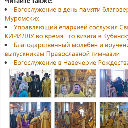
Читайте также:
Богослужение в день памяти благов
Муромских
Управляющий епархией сослужил Св
КИРИЛЛУ во время Его визита в Кубанс
Благодарственный молебен и вручени
выпускникам Православной гимназии
Богослужение в Навечерие Рождеств