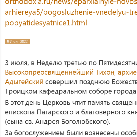
orthodoxia.ru/news/eparxialnyie-novos
arhiereya5/bogosluzhenie-vnedelyu-tr
popyatidesyatnice1.html
9 Июля 2022
3 июля, в Неделю третью по Пятидесятн
Высокопреосвященнейший Тихон, архие
Адыгейский
совершил позднюю Божеств
Троицком кафедральном соборе города
В этот день Церковь чтит память свящ
епископа Патарского и благоверного кн
(сына св. Андрея Боголюбского).
За богослужением были вознесены особ