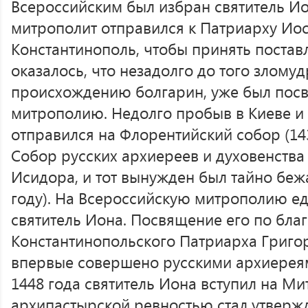
Всероссийским был избран святитель И
митрополит отправился к Патриарху Иосиф
Константинополь, чтобы принять постав
оказалось, что незадолго до того злому
происхождению болгарин, уже был пос
митрополию. Недолго пробыв в Киеве и
отправился на Флорентийский собор (143
Собор русских архиереев и духовенств
Исидора, и тот вынужден был тайно бежа
году). На Всероссийскую митрополию е
святитель Иона. Посвящение его по бл
Константинопольского Патриарха Григория
впервые совершено русскими архиереям
1448 года святитель Иона вступил на М
архипастырской ревностью стал утвержд