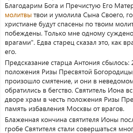
Благодарим Бога и Пречистую Его Мате
молитвы
твои и умолила Сына Своего, г
христиане будут спасены по твоим молит
побеждены. Только мне одному суждено
врагами". Едва старец сказал это, как в
его.
Предсказание старца Антония сбылось: 
положения Ризы Пресвятой Богородицы,
произошло смятение, и они в неведомом
обратились в бегство. Святитель Иона в
дворе храм в честь положения Ризы Пр
память избавления Москвы от врагов.
Блаженная кончина святителя Ионы посл
гробе Святителя стали совершаться мно