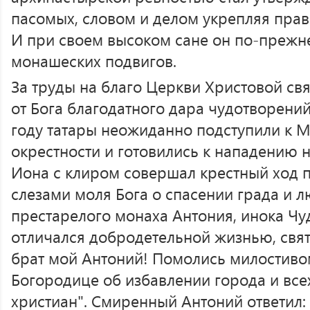
пасомых, словом и делом укрепляя прав
И при своем высоком сане он по-прежн
монашеских подвигов.
За труды на благо Церкви Христовой св
от Бога благодатного дара чудотворений
году татары неожиданно подступили к М
окрестности и готовились к нападению 
Иона с клиром совершал крестный ход п
слезами моля Бога о спасении града и л
престарелого монаха Антония, инока Чу
отличался добродетельной жизнью, свят
брат мой Антоний! Помолись милостиво
Богородице об избавлении города и вс
христиан". Смиренный Антоний ответил: 