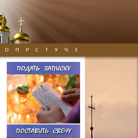
О
П
Р
С
Т
У
Ч
З