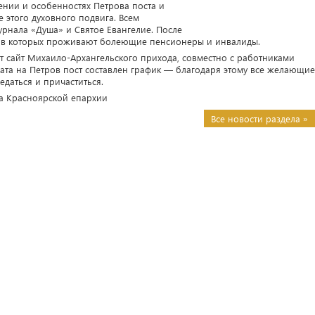
ении и особенностях Петрова поста и
 этого духовного подвига. Всем
нала «Душа» и Святое Евангелие. После
т, в которых проживают болеющие пенсионеры и инвалиды.
т сайт Михаило-Архангельского прихода, совместно с работниками
ата на Петров пост составлен график — благодаря этому все желающие
едаться и причаститься.
а Красноярской епархии
Все новости раздела »