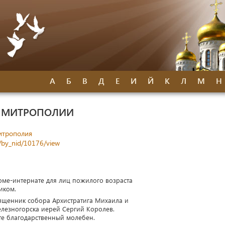
А
Б
В
Д
Е
И
Й
К
Л
М
Н
Й МИТРОПОЛИИ
итрополия
/by_nid/10176/view
оме-интернате для лиц пожилого возраста
иком.
ященник собора Архистратига Михаила и
елезногорска иерей Сергий Королев.
те благодарственный молебен.