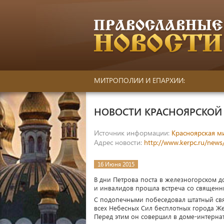
МИТРОПОЛИИ И ЕПАРХИИ:
НОВОСТИ КРАСНОЯРСКО
Источник информации:
Красноярская м
Адрес новости:
http://www.kerpc.ru/news
16 Июня 2015
В дни Петрова поста в железногорском д
и инвалидов прошла встреча со священн
С подопечными побеседовал штатный св
всех Небесных Сил бесплотных города Ж
Перед этим он совершил в доме-интерна