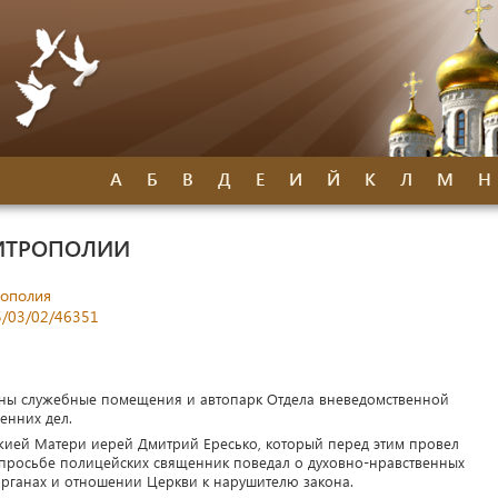
А
Б
В
Д
Е
И
Й
К
Л
М
Н
ИТРОПОЛИИ
рополия
15/03/02/46351
ены служебные помещения и автопарк Отдела вневедомственной
енних дел.
ией Матери иерей Дмитрий Ересько, который перед этим провел
о просьбе полицейских священник поведал о духовно-нравственных
органах и отношении Церкви к нарушителю закона.