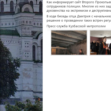
Как информирует сайт Второго Прокопье
сотрудников полиции. Многие из них за
духовенства на экстремизм и деструктивн
В ходе беседы отца Дмитрия с начальни
решение о проведении таких встреч регул
Пресс-служба Кузбасской митрополии