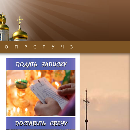
О
П
Р
С
Т
У
Ч
З