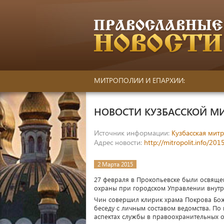
МИТРОПОЛИИ И ЕПАРХИИ:
НОВОСТИ КУЗБАССКОЙ М
Источник информации:
Кузбасская мит
Адрес новости:
http://mitropolit.info/20
2 Марта 2015
27 февраля в Прокопьевске были освящ
охраны при городском Управлении внутр
Чин совершил клирик храма Покрова Бож
беседу с личным составом ведомства. П
аспектах службы в правоохранительных 