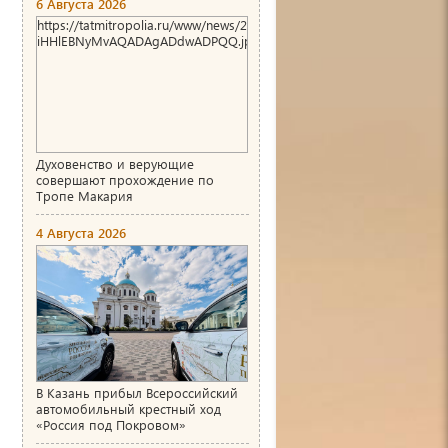
6 Августа 2026
https://tatmitropolia.ru/www/news/2026/8/1786004466_00_AgACAg
iHHlEBNyMvAQADAgADdwADPQQ.jpg
Духовенство и верующие
совершают прохождение по
Тропе Макария
4 Августа 2026
В Казань прибыл Всероссийский
автомобильный крестный ход
«Россия под Покровом»