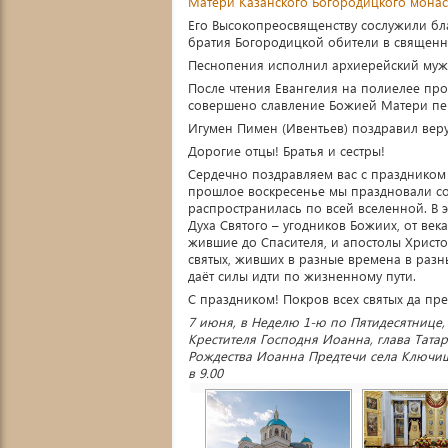
Матери
Казанского Богородицкого мона
Его Высокопреосвященству сослужили бл
братия Богородицкой обители в священн
Песнопения исполнил архиерейский мужс
После чтения Евангелия на полиелее пр
совершено славление Божией Матери пе
Игумен Пимен (Ивентьев) поздравил вер
Дорогие отцы! Братья и сестры!
Сердечно поздравляем вас с праздником и
прошлое воскресенье мы праздновали со
распространилась по всей вселенной. В 
Духа Святого – угодников Божиих, от век
жившие до Спасителя, и апостолы Христо
святых, живших в разные времена в разны
даёт силы идти по жизненному пути.
С праздником! Покров всех святых да пр
7 июня, в Неделю 1-ю по Пятидесятнице, 
Крестителя Господня Иоанна, глава Тат
Рождества Иоанна Предтечи села Ключищи
в 9.00