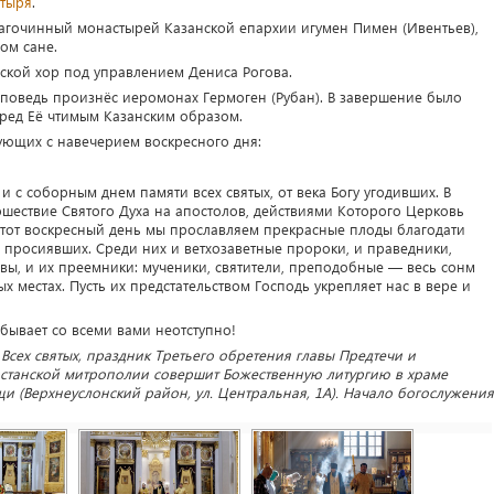
стыря
.
агочинный монастырей Казанской епархии игумен Пимен (Ивентьев),
ом сане.
кой хор под управлением Дениса Рогова.
оповедь произнёс иеромонах Гермоген (Рубан). В завершение было
ред Её чтимым Казанским образом.
ующих с навечерием воскресного дня:
 с соборным днем памяти всех святых, от века Богу угодивших. В
шествие Святого Духа на апостолов, действиями Которого Церковь
этот воскресный день мы прославляем прекрасные плоды благодати
а просиявших. Среди них и ветхозаветные пророки, и праведники,
вы, и их преемники: мученики, святители, преподобные — весь сонм
х местах. Пусть их предстательством Господь укрепляет нас в вере и
ебывает со всеми вами неотступно!
Всех святых, праздник Третьего обретения главы Предтечи и
арстанской митрополии совершит Божественную литургию в храме
 (Верхнеуслонский район, ул. Центральная, 1А). Начало богослужения