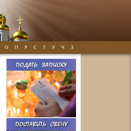
О
П
Р
С
Т
У
Ч
З