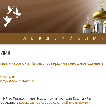
А
Б
В
Д
Е
И
Й
К
Л
М
Н
ОЛИЯ
тнице митрополит Кирилл совершил всенощное бдение в
митрополия
newses/kaznews/?id=82481
и 1-й по Пятидесятнице, Всех святых, митрополит Казанский и
ное бдение в
кафедральном соборе Казанской иконы Божией