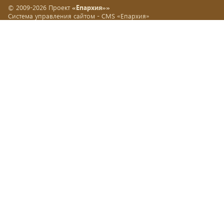
© 2009-2026 Проект
«Епархия»»
Система управления сайтом -
CMS «Епархия»