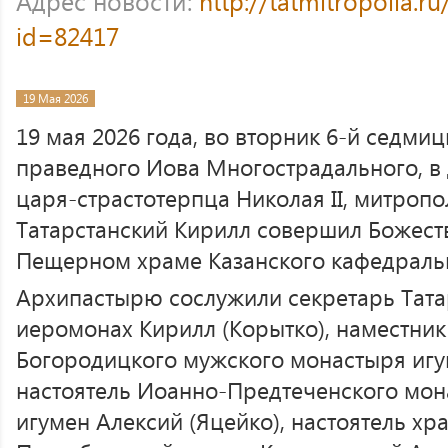
Адрес новости:
http://tatmitropolia.
id=82417
19 Мая 2026
19 мая 2026 года, во вторник 6-й седмиц
праведного Иова Многострадального, в
царя-страстотерпца Николая II, митропо
Татарстанский Кирилл совершил Божест
Пещерном храме Казанского кафедральн
Архипастырю сослужили секретарь Тата
иеромонах Кирилл (Корытко), наместник
Богородицкого мужского монастыря игу
настоятель Иоанно-Предтеченского мон
игумен Алексий (Яцейко), настоятель х