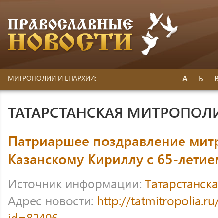
А
Б
МИТРОПОЛИИ И ЕПАРХИИ:
ТАТАРСТАНСКАЯ МИТРОПОЛ
Патриаршее поздравление мит
Казанскому Кириллу с 65-летие
Источник информации:
Татарстанск
Адрес новости:
http://tatmitropolia.
id=82406