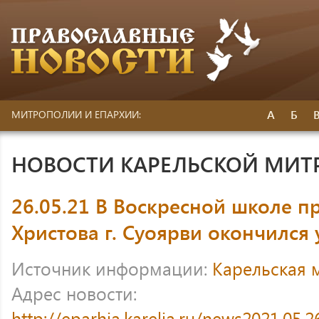
А
Б
МИТРОПОЛИИ И ЕПАРХИИ:
НОВОСТИ КАРЕЛЬСКОЙ МИ
26.05.21 В Воскресной школе п
Христова г. Суоярви окончился
Источник информации:
Карельская 
Адрес новости:
http://eparhia.karelia.ru/news2021.05.