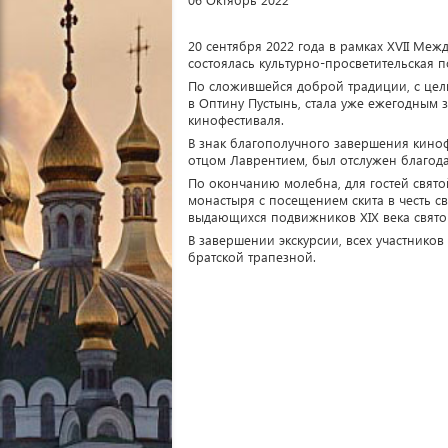
20 сентября 2022 года в рамках XVII Ме
состоялась культурно-просветительская п
По сложившейся доброй традиции, с цел
в Оптину Пустынь, стала уже ежегодным
кинофестиваля.
В знак благополучного завершения киноф
отцом Лаврентием, был отслужен благод
По окончанию молебна, для гостей свято
монастыря с посещением скита в честь св
выдающихся подвижников ХIХ века свят
В завершении экскурсии, всех участнико
братской трапезной.