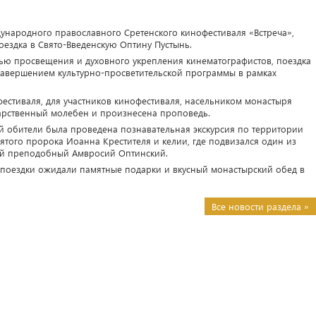
ждународного православного Сретенского кинофестиваля «Встреча»,
оездка в Свято-Введенскую Оптину Пустынь.
ью просвещения и духовного укрепления кинематографистов, поездка
 завершением культурно-просветительской программы в рамках
естиваля, для участников кинофестиваля, насельником монастыря
арственный молебен и произнесена проповедь.
й обители была проведена познавательная экскурсия по территории
ятого пророка Иоанна Крестителя и келии, где подвизался один из
ой преподобный Амвросий Оптинский.
в поездки ожидали памятные подарки и вкусный монастырский обед в
Все новости раздела »