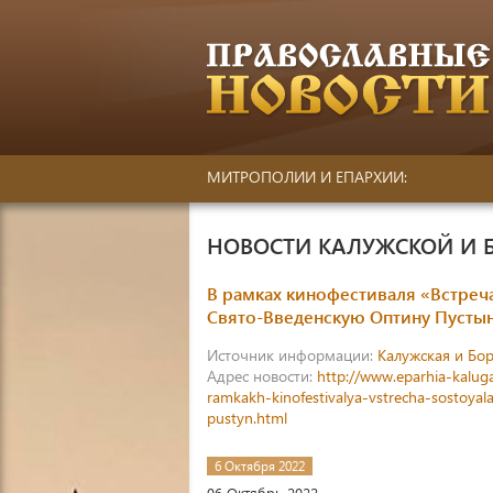
МИТРОПОЛИИ И ЕПАРХИИ:
НОВОСТИ КАЛУЖСКОЙ И 
В рамках кинофестиваля «Встреча
Свято-Введенскую Оптину Пусты
Источник информации:
Калужская и Бор
Адрес новости:
http://www.eparhia-kalug
ramkakh-kinofestivalya-vstrecha-sostoya
pustyn.html
6 Октября 2022
06 Октябрь 2022