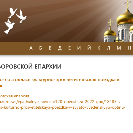
А
Б
В
Д
Е
И
Й
К
Л
М
Н
БОРОВСКОЙ ЕПАРХИИ
» состоялась культурно-просветительская поездка в
нь
овская епархия
a.ru/news/eparhialnye-novosti/120-novosti-za-2022-god/18483-v-
las-kulturno-prosvetitelskaya-poezdka-v-svyato-vvedenskuyu-optinu-