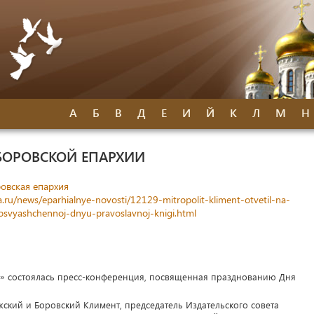
А
Б
В
Д
Е
И
Й
К
Л
М
Н
БОРОВСКОЙ ЕПАРХИИ
овская епархия
.ru/news/eparhialnye-novosti/12129-mitropolit-kliment-otvetil-na-
posvyashchennoj-dnyu-pravoslavnoj-knigi.html
ня» состоялась пресс-конференция, посвященная празднованию Дня
жский и Боровский Климент, председатель Издательского совета