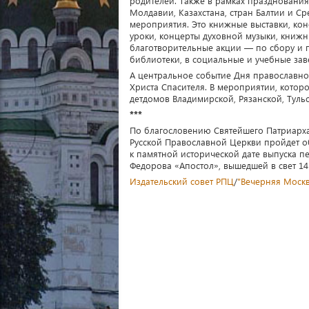
родителей. Также в рамках празднования
Молдавии, Казахстана, стран Балтии и Ср
мероприятия. Это книжные выставки, кон
уроки, концерты духовной музыки, книжн
благотворительные акции — по сбору и 
библиотеки, в социальные и учебные заве
А центральное событие Дня православной
Христа Спасителя. В мероприятии, котор
детдомов Владимирской, Рязанской, Туль
***
По благословению Святейшего Патриарха 
Русской Православной Церкви пройдет 
к памятной исторической дате выпуска п
Федорова «Апостол», вышедшей в свет 14 
Издательский совет РПЦ
/
"Вечерняя Моск