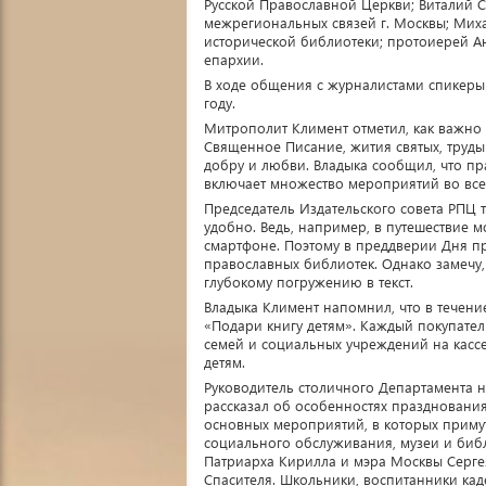
Русской Православной Церкви; Виталий 
межрегиональных связей г. Москвы; Мих
исторической библиотеки; протоиерей А
епархии.
В ходе общения с журналистами спикеры
году.
Митрополит Климент отметил, как важно 
Священное Писание, жития святых, труды 
добру и любви. Владыка сообщил, что пр
включает множество мероприятий во все
Председатель Издательского совета РПЦ т
удобно. Ведь, например, в путешествие 
смартфоне. Поэтому в преддверии Дня п
православных библиотек. Однако замечу,
глубокому погружению в текст.
Владыка Климент напомнил, что в течен
«Подари книгу детям». Каждый покупател
семей и социальных учреждений на кассе,
детям.
Руководитель столичного Департамента 
рассказал об особенностях празднования
основных мероприятий, в которых примут
социального обслуживания, музеи и библ
Патриарха Кирилла и мэра Москвы Серге
Спасителя. Школьники, воспитанники кад