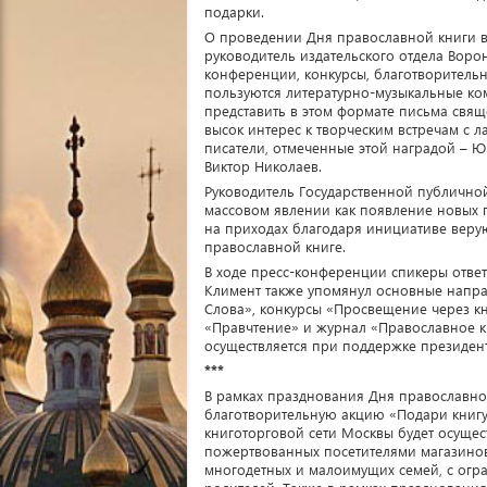
подарки.
О проведении Дня православной книги в
руководитель издательского отдела Ворон
конференции, конкурсы, благотворительн
пользуются литературно-музыкальные ко
представить в этом формате письма свящ
высок интерес к творческим встречам с 
писатели, отмеченные этой наградой – 
Виктор Николаев.
Руководитель Государственной публично
массовом явлении как появление новых п
на приходах благодаря инициативе верую
православной книге.
В ходе пресс-конференции спикеры отве
Климент также упомянул основные направ
Слова», конкурсы «Просвещение через к
«Правчтение» и журнал «Православное к
осуществляется при поддержке президент
***
В рамках празднования Дня православно
благотворительную акцию «Подари книгу 
книготорговой сети Москвы будет осущес
пожертвованных посетителями магазинов.
многодетных и малоимущих семей, с ог