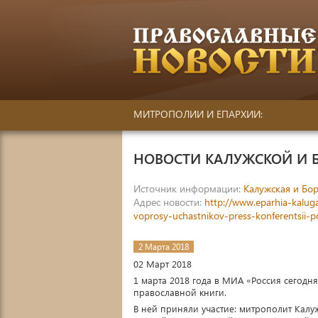
МИТРОПОЛИИ И ЕПАРХИИ:
НОВОСТИ КАЛУЖСКОЙ И 
Источник информации:
Калужская и Бор
Адрес новости:
http://www.eparhia-kaluga
voprosy-uchastnikov-press-konferentsii-
2 Марта 2018
02 Март 2018
1 марта 2018 года в МИА «Россия сегод
православной книги.
В ней приняли участие: митрополит Калу