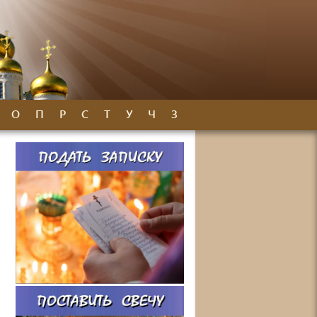
О
П
Р
С
Т
У
Ч
З