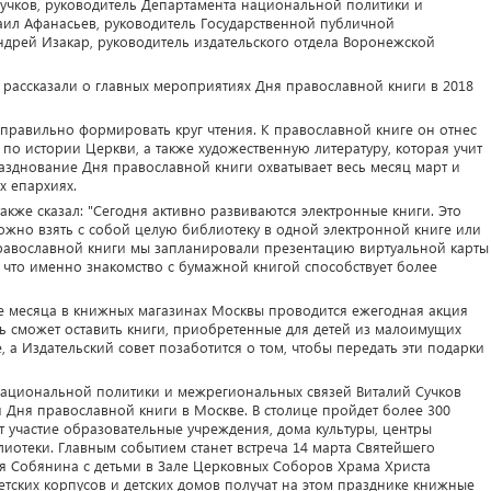
Сучков, руководитель Департамента национальной политики и
аил Афанасьев, руководитель Государственной публичной
ндрей Изакар, руководитель издательского отдела Воронежской
 рассказали о главных мероприятиях Дня православной книги в 2018
правильно формировать круг чтения. К православной книге он отнес
по истории Церкви, а также художественную литературу, которая учит
азднование Дня православной книги охватывает весь месяц март и
х епархиях.
акже сказал: "Сегодня активно развиваются электронные книги. Это
можно взять с собой целую библиотеку в одной электронной книге или
равославной книги мы запланировали презентацию виртуальной карты
 что именно знакомство с бумажной книгой способствует более
ие месяца в книжных магазинах Москвы проводится ежегодная акция
ь сможет оставить книги, приобретенные для детей из малоимущих
 а Издательский совет позаботится о том, чтобы передать эти подарки
национальной политики и межрегиональных связей Виталий Сучков
 Дня православной книги в Москве. В столице пройдет более 300
 участие образовательные учреждения, дома культуры, центры
иотеки. Главным событием станет встреча 14 марта Святейшего
я Собянина с детьми в Зале Церковных Соборов Храма Христа
етских корпусов и детских домов получат на этом празднике книжные