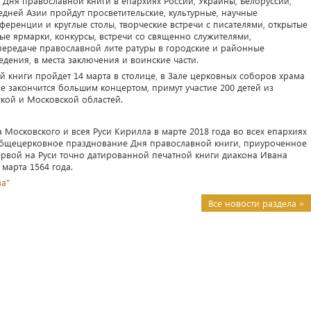
 Дня православной книги в епархиях России, Украины, Белоруссии,
едней Азии пройдут просветительские, культурные, научные
ференции и круглые столы, творческие встречи с писателями, открытые
ые ярмарки, конкурсы, встречи со священно служителями,
передаче православной лите ратуры в городские и районные
дения, в места заключения и воинские части.
 книги пройдет 14 марта в столице, в Зале церковных соборов храма
ое закончится большим концертом, примут участие 200 детей из
ской и Московской областей.
Московского и всея Руси Кирилла в марте 2018 года во всех епархиях
общецерковное празднование Дня православной книги, приуроченное
ервой на Руси точно датированной печатной книги диакона Ивана
марта 1564 года.
ва"
Все новости раздела »