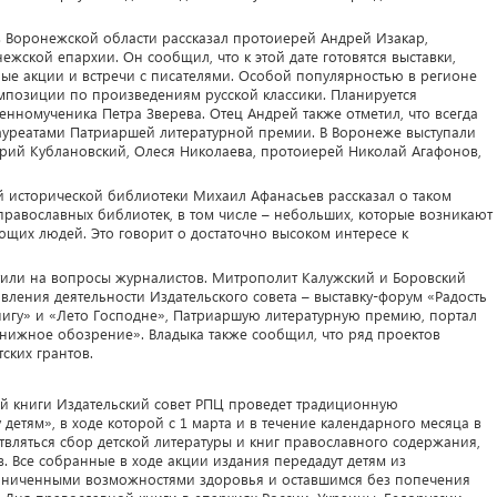
 Воронежской области рассказал протоиерей Андрей Изакар,
ежской епархии. Он сообщил, что к этой дате готовятся выставки,
ые акции и встречи с писателями. Особой популярностью в регионе
мпозиции по произведениям русской классики. Планируется
енномученика Петра Зверева. Отец Андрей также отметил, что всегда
лауреатами Патриаршей литературной премии. В Воронеже выступали
Юрий Кублановский, Олеся Николаева, протоиерей Николай Агафонов,
й исторической библиотеки Михаил Афанасьев рассказал о таком
равославных библиотек, в том числе – небольших, которые возникают
щих людей. Это говорит о достаточно высоком интересе к
тили на вопросы журналистов. Митрополит Калужский и Боровский
ления деятельности Издательского совета – выставку-форум «Радость
нигу» и «Лето Господне», Патриаршую литературную премию, портал
нижное обозрение». Владыка также сообщил, что ряд проектов
ских грантов.
й книги Издательский совет РПЦ проведет традиционную
детям», в ходе которой с 1 марта и в течение календарного месяца в
твляться сбор детской литературы и книг православного содержания,
 Все собранные в ходе акции издания передадут детям из
раниченными возможностями здоровья и оставшимся без попечения