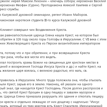
ужили: иерей Максим Лихонин – ключарь собора; иеромонах Василий
иеромонах Феофан (Сурин). Протодиакона Алексий Хамтеев и Сергий
ресс-службы.
р Калужской духовной семинарии, регент Иоанн Майоров.
конская хиротесия студента III-го курса Калужской духовной
 Климент совершил чин Воздвижения Креста.
как равноапостольная царица Елена нашла Крест, на котором был
обретен в 326 году около горы Голгофы в Иерусалиме. C VII века с этим
ении Животворящего Креста из Персии византийским императором
а, потому что и при обретении, и при возвращении Креста
три раза, чтобы все могли его видеть.
лал построить храмы Божии на священных для христиан местах в
аданий и воскресения Господа Иисуса Христа и др.) и найти Крест, на
 желание царя взялась, с великою радостью, его мать, св.
тправилась в Иерусалим. Много труда положила она, чтобы отыскать
рыли Крест, зарыв его в землю. Наконец, ей указали на одного
рый знал, где находится Крест Господень. После долгих расспросов и
сь, что святой Крест брошен в одну пещеру и завален мусором и
ам. Царица Елена приказала разрушить это здание и откопать пещеру.
три креста и отдельно лежащую от них дощечку с надписью: "Иисус
нать, который из трех крестов есть Крест Спасителя. Иерусалимский