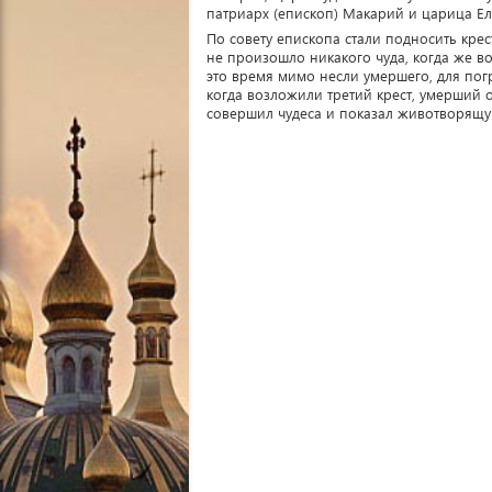
патриарх (епископ) Макарий и царица Еле
По совету епископа стали подносить кре
не произошло никакого чуда, когда же воз
это время мимо несли умершего, для погр
когда возложили третий крест, умерший 
совершил чудеса и показал животворящую