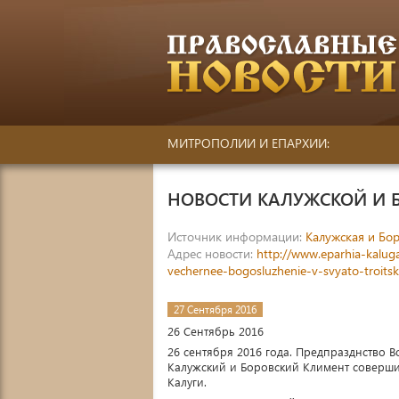
МИТРОПОЛИИ И ЕПАРХИИ:
НОВОСТИ КАЛУЖСКОЙ И 
Источник информации:
Калужская и Бор
Адрес новости:
http://www.eparhia-kaluga
vechernee-bogosluzhenie-v-svyato-troit
27 Сентября 2016
26 Сентябрь 2016
26 сентября 2016 года. Предпразднство
Калужский и Боровский Климент соверши
Калуги.