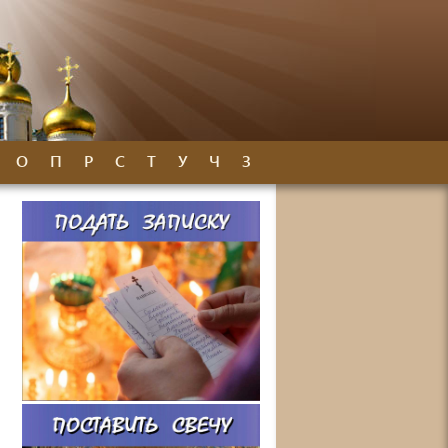
О
П
Р
С
Т
У
Ч
З