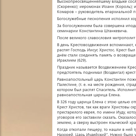
Высокопреосвященнейшему владыке сосл
(Скоренко); иеромонах Иоанн (Король); 
Комаров – руководитель епархиальной п
Богослужебные песнопения исполнил хо
За богослужением была совершена иподиа
семинарии Константина Штанкевича.
После великого славословия митрополит
В день Крестовоздвижения вспоминают, 
распят Господь Иисус Христос. Крест был 
днём стали соединять память о возвращ
Ираклием (629).
Праздник называется Воздвижением Крест
предстоятель поднимал (Воздвигал) крест 
Равноапостольный царь Константин поже
Палестине, (т. е. на месте рождения, стр
котором был распят Спаситель. Исполнить
равноапостольная царица Елена.
В 326 году царица Елена с этою целью о
Крест Христов, так как враги Христовы ск
престарелого еврея, по имени Иуду, кото
уговоров его заставили сказать. Оказало
землею, а сверху выстроен языческий хр
Когда откопали пещеру, то нашли в ней 
Назорей, Царь Иудейский". Нужно было уз