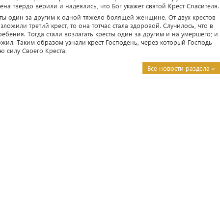
на твердо верили и надеялись, что Бог укажет святой Крест Спасителя.
сты один за другим к одной тяжело болящей женщине. От двух крестов
ложили третий крест, то она тотчас стала здоровой. Случилось, что в
ебения. Тогда стали возлагать кресты один за другим и на умершего; и
ожил. Таким образом узнали крест Господень, через который Господь
 силу Своего Креста.
Все новости раздела »