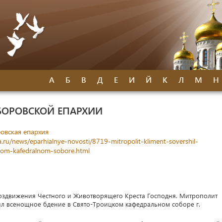
А
Б
В
Д
Е
И
Й
К
Л
М
Н
БОРОВСКОЙ ЕПАРХИИ
овская епархия
.ru/news/eparhialnye-novosti/8719-mitropolit-kliment-sovershil-
skom-kafedralnom-sobore.html
 Воздвижения Честного и Животворящего Креста Господня. Митрополит
л всенощное бдение в Свято-Троицком кафедральном соборе г.