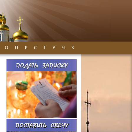
О
П
Р
С
Т
У
Ч
З