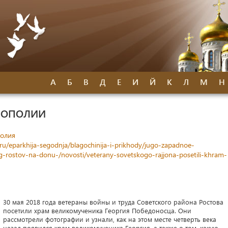
А
Б
В
Д
Е
И
Й
К
Л
М
Н
РОПОЛИИ
олия
ru/eparkhija-segodnja/blagochinija-i-prikhody/jugo-zapadnoe-
-g-rostov-na-donu-/novosti/veterany-sovetskogo-rajjona-posetili-khram-
30 мая 2018 года ветераны войны и труда Советского района Ростова
посетили храм великомученика Георгия Победоносца. Они
рассмотрели фотографии и узнали, как на этом месте четверть века
назад появился храм великомученика Георгия, а также о том, какую