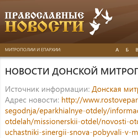
А
Б
МИТРОПОЛИИ И ЕПАРХИИ:
НОВОСТИ ДОНСКОЙ МИТРО
Источник информации:
Донская ми
Адрес новости:
http://www.rostovepar
segodnja/eparkhialnye-otdely/informa
otdelah/missionerskii-otdel/novosti-ot
uchastniki-sinergii-snova-pobyvali-v-