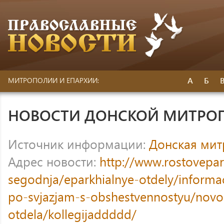
А
Б
МИТРОПОЛИИ И ЕПАРХИИ:
НОВОСТИ ДОНСКОЙ МИТРО
Источник информации:
Донская ми
Адрес новости:
http://www.rostovepar
segodnja/eparkhialnye-otdely/informac
po-svjazjam-s-obshestvennostyu/novos
otdela/kollegijaddddd/