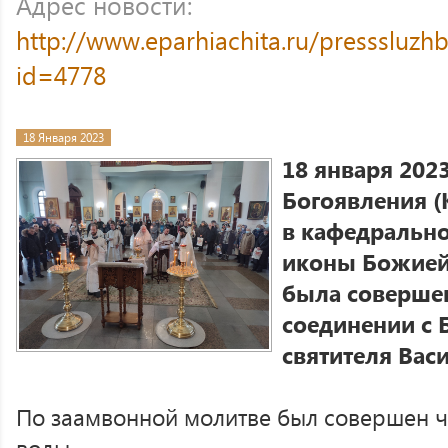
Адрес новости:
http://www.eparhiachita.ru/presssluzh
id=4778
18 Января 2023
18 января 2023
Богоявления (
в кафедрально
иконы Божией
была совершен
соединении с 
святителя Вас
По заамвонной молитве был совершен ч
воды.