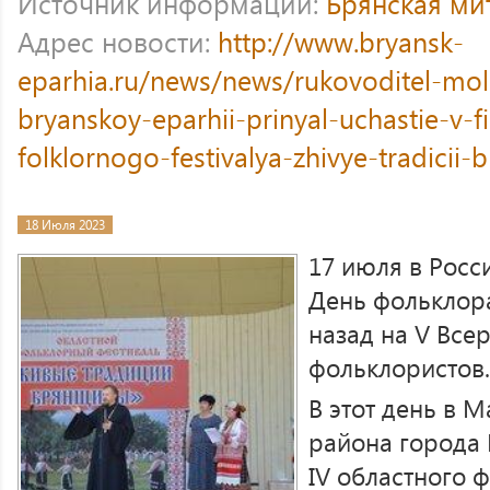
Источник информации:
Брянская ми
Адрес новости:
http://www.bryansk-
eparhia.ru/news/news/rukovoditel-mo
bryanskoy-eparhii-prinyal-uchastie-v-f
folklornogo-festivalya-zhivye-tradicii-
18 Июля 2023
17 июля в Росс
День фольклора
назад на V Все
фольклористов.
В этот день в 
района города 
IV областного 