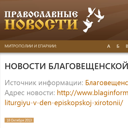
А
Б
МИТРОПОЛИИ И ЕПАРХИИ:
НОВОСТИ БЛАГОВЕЩЕНСКОЙ
Источник информации:
Благовещенс
Адрес новости:
http://www.blaginform.
liturgiyu-v-den-episkopskoj-xirotonii/
18 Октября 2013