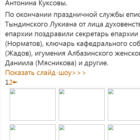
Антонина Куксовы.
По окончании праздничной службы епис
Тындинского Лукиана от лица духовенс
епархии поздравили секретарь епархии
(Норматов), ключарь кафедрального со
(Жадов), игумения Албазинского женск
Даниила (Мясникова) и другие.
Показать слайд-шоу>>>
1
2
►