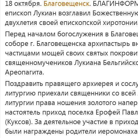
18 октября.
Благовещенск
. БЛАГИНФОРМ
епископ Лукиан возглавил Божественну
двухлетия своей епископской хиротонии
Перед началом богослужения в Благов
соборе г. Благовещенска архипастырь вн
частицами мощей своих святых покрови
священномучеников Лукиана Бельгийско
Ареопагита.
Поздравить правящего архиерея и сосл
литургию приехали священники со всей 
литургии права ношения золотого напер
настоятель приход поселка Ерофей Пав
(Куксов). За деятельное участие в прихо
были награждены родители иеромонаха 