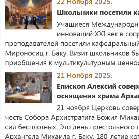
22 Ноября 2025.
Школьники посетили к
Учащиеся Международно
инноваций XXI век в со
преподавателей посетили кафедральный
Мироносиц г. Баку. Визит школьников б
приобщения к мультикультурным ценност
21 Ноября 2025.
Епископ Алексий сове
освящения храма Архан
21 ноября Церковь сове
честь Собора Архистратига Божия Миха
сил бесплотных. Это день престольного
Архангела Михаила г. Баку, 180-летие к