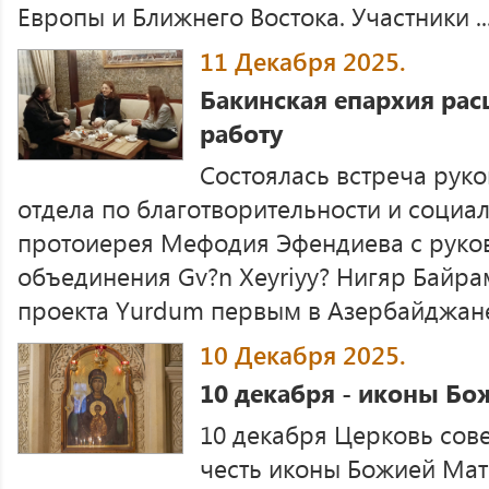
Европы и Ближнего Востока. Участники ..
11 Декабря 2025.
Бакинская епархия ра
работу
Состоялась встреча рук
отдела по благотворительности и соци
протоиерея Мефодия Эфендиева с руко
объединения Gv?n Xeyriyy? Нигяр Байр
проекта Yurdum первым в Азербайджане 
10 Декабря 2025.
10 декабря - иконы Бо
10 декабря Церковь сов
честь иконы Божией Мат