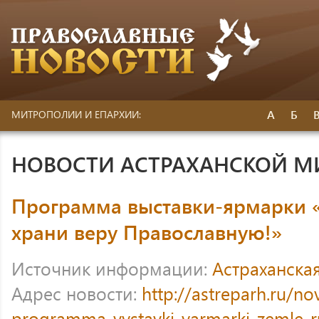
А
Б
МИТРОПОЛИИ И ЕПАРХИИ:
НОВОСТИ АСТРАХАНСКОЙ 
Программа выставки-ярмарки «
храни веру Православную!»
Источник информации:
Астраханска
Адрес новости:
http://astreparh.ru/no
programma-vystavki-yarmarki-zemle-r