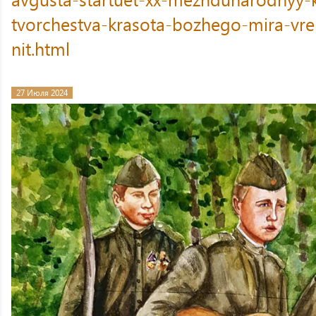
tvorchestva-krasota-bozhego-mira-vr
nit.html
27 Июля 2024