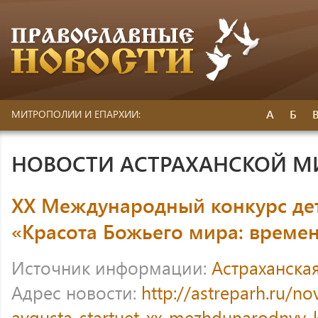
А
Б
МИТРОПОЛИИ И ЕПАРХИИ:
НОВОСТИ АСТРАХАНСКОЙ 
XX Международный конкурс дет
«Красота Божьего мира: време
Источник информации:
Астраханска
Адрес новости:
http://astreparh.ru/no
avgusta-startuet-xx-mezhdunarodnyy-