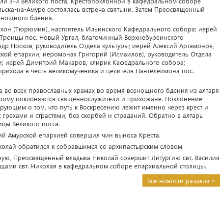
дели 3-й Великого поста, Крестопоклонной в кафедральном соборе
ьска-на-Амуре состоялась встреча святыни. Затем Преосвященный
енощного бдения.
ихон (Тюрюмин), настоятель Ильинского Кафедрального собора; иерей
 Троицы пос. Новый Ургал, благочинный Верхнебуреинского
ндр Носков, руководитель Отдела культуры; иерей Алексий Артамонов,
кой епархии; иеромонах Григорий (Исмаилов), руководитель Отдела
и; иерей Димитрий Макаров, клирик Кафедрального собора;
 прихода в честь великомученика и целителя Пантелеимона пос.
та во всех православных храмах во время всенощного бдения из алтаря
торому поклоняются священнослужители и прихожане. Поклонение
ующим о том, что путь к Воскресению лежит именно через крест и
грехами и страстями, без скорбей и страданий. Обратно в алтарь
ицы Великого поста.
й Амурской епархией совершил чин выноса Креста.
олай обратился к собравшимся со архипастырским словом.
нную, Преосвященный владыка Николай совершит Литургию свт. Василия
ощами свт. Николая в кафедральном соборе епархиальной столицы.
Все новости раздела »