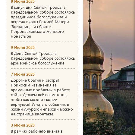
9 Июня 2025
В канун дня Святой Троицы в
Кафедральном соборе состоялось
праздничное богослужение и
встреча иконы Божией Матери
'Всецарица' из Свято-
Петропавловского женского
монастыря
9 Июня 2025
В День Святой Троицы в
Кафедральном соборе состоялось
архиерейское богослужение
7 Июня 2025
Дорогие братия и сестры!
Приносим извинения за
временные проблемы в работе
сайта. Делаем всё возможное,
чтобы как можно скорее
вернуться! Узнать о событиях в
жизни Амурской епархии можно
на странице ВКонтакте.
3 Июня 2025
В рамках рабочего визита в