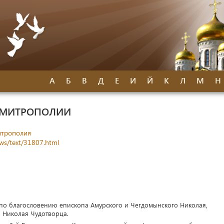
А
Б
В
Д
Е
И
Й
К
Л
М
Н
 МИТРОПОЛИИ
итрополия
ews/text/31807.html
 по благословению епископа Амурского и Чегдомынского Николая,
 Николая Чудотворца.