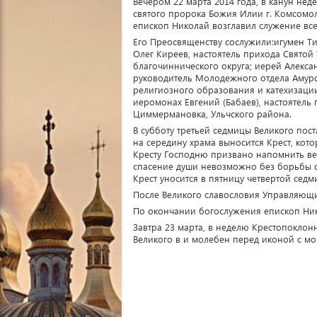
Вечером 22 марта 2014 года, в канун не
святого пророка Божия Илии г. Комсомол
епископ Николай возглавил служение вс
Его Преосвященству сослужили:игумен Т
Олег Киреев, настоятель прихода Святой
благочиннического округа; иерей Алекса
руководитель Молодежного отдела Амурс
религиозного образования и катехизаци
иеромонах Евгений (Бабаев), настоятель
Циммермановка, Ульчского района.
В субботу третьей седмицы Великого пос
на середину храма выносится Крест, ко
Кресту Господню призвано напомнить вер
спасение души невозможно без борьбы с 
Крест уносится в пятницу четвертой седм
После Великого славословия Управляющи
По окончании богослужения епископ Ник
Завтра 23 марта, в неделю Крестопокло
Великого в и молебен перед иконой с м