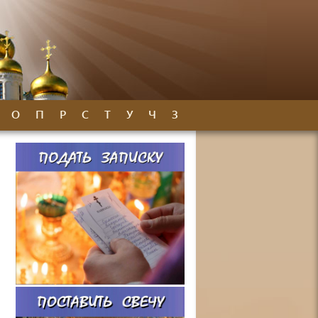
О
П
Р
С
Т
У
Ч
З