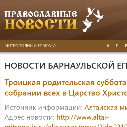
А
Б
МИТРОПОЛИИ И ЕПАРХИИ:
НОВОСТИ БАРНАУЛЬСКОЙ Е
Троицкая родительская суббота
собрании всех в Царство Христ
Источник информации:
Алтайская м
Адрес новости:
http://www.altai-
mitropolia.ru/allnewses/news/?id=231