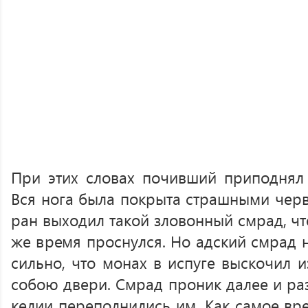
При этих словах почивший приподнял
Вся нога была покрыта страшными черв
ран выходил такой зловонный смрад, чт
же время проснулся. Но адский смрад 
сильно, что монах в испуге выскочил и
собою двери. Смрад проник далее и ра
келии переполнились им. Как самое вре