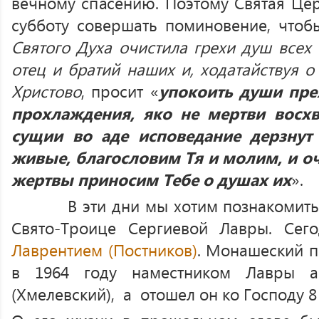
вечному спасению. Поэтому Святая Цер
субботу совершать поминовение, что
Святого Духа очистила грехи душ всех 
отец и братий наших и, ходатайствуя о
Христово
, просит «
упокоить души пре
прохлаждения, яко не мертви восхв
сущии во аде исповедание дерзнут
живые, благословим Тя и молим, и о
жертвы приносим Тебе о душах их
».
В эти дни мы хотим познакомить в
Свято-Троице Сергиевой Лавры. Сего
Лаврентием (Постников)
. Монашеский п
в 1964 году наместником Лавры а
(Хмелевский), а отошел он ко Господу 8 