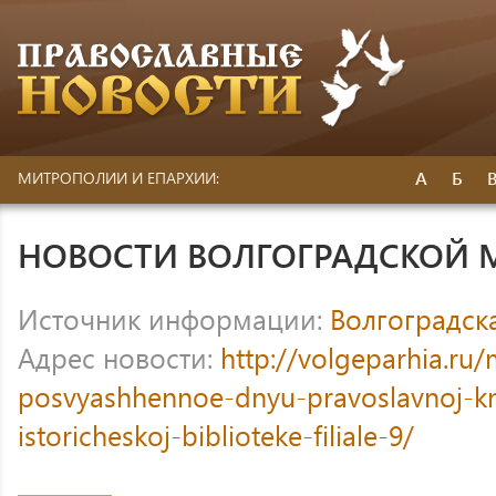
А
Б
МИТРОПОЛИИ И ЕПАРХИИ:
НОВОСТИ ВОЛГОГРАДСКОЙ
Источник информации:
Волгоградск
Адрес новости:
http://volgeparhia.ru/
posvyashhennoe-dnyu-pravoslavnoj-kn
istoricheskoj-biblioteke-filiale-9/