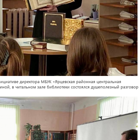
нициативе директора МБУК «Ярцевская районная центральная
иной, в читальном зале библиотеки состоялся душеполезный разговор