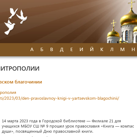
А
Б
В
Д
Е
И
Й
К
Л
М
Н
МИТРОПОЛИИ
вском благочинии
трополия
sti/2023/03/den-pravoslavnoy-knigi-v-yartsevskom-blagochinii/
14 марта 2023 года в Городской библиотеке — Филиале 21 для
учащихся МБОУ СШ № 9 прошел урок православия «Книга — компас
души», посвященный Дню православной книги.