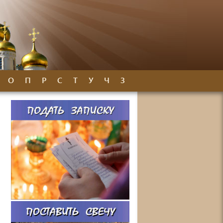
О
П
Р
С
Т
У
Ч
З