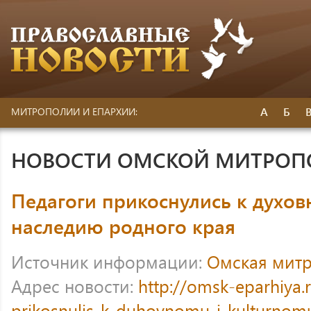
А
Б
МИТРОПОЛИИ И ЕПАРХИИ:
НОВОСТИ ОМСКОЙ МИТРО
Педагоги прикоснулись к духов
наследию родного края
Источник информации:
Омская мит
Адрес новости:
http://omsk-eparhiya
prikosnulis-k-duhovnomu-i-kulturnom