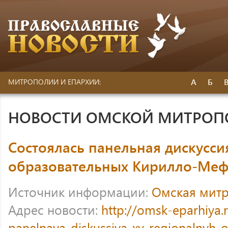
А
Б
МИТРОПОЛИИ И ЕПАРХИИ:
НОВОСТИ ОМСКОЙ МИТРО
Состоялась панельная дискусси
образовательных Кирилло-Меф
Источник информации:
Омская мит
Адрес новости:
http://omsk-eparhiya.
panelnaya-diskussiya-xv-regionalnyh-ob