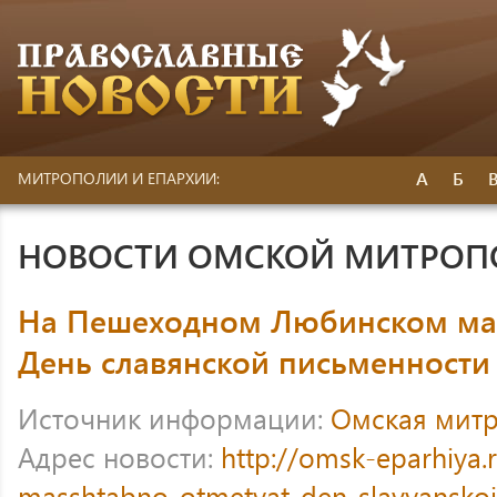
А
Б
МИТРОПОЛИИ И ЕПАРХИИ:
НОВОСТИ ОМСКОЙ МИТРО
На Пешеходном Любинском ма
День славянской письменности
Источник информации:
Омская мит
Адрес новости:
http://omsk-eparhiya
masshtabno-otmetyat-den-slavyanskoj-