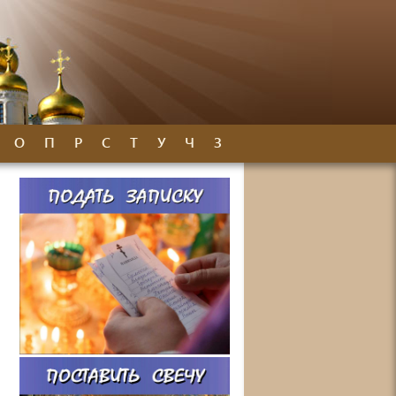
О
П
Р
С
Т
У
Ч
З