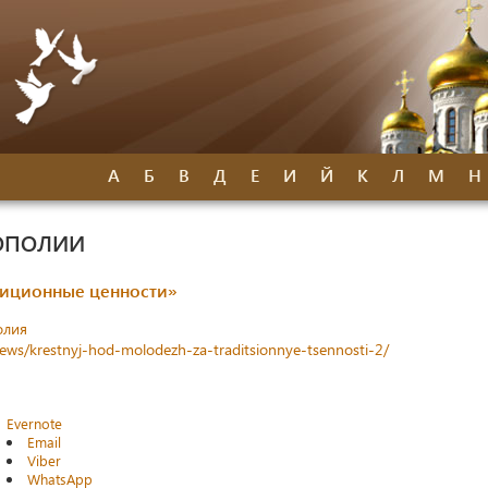
А
Б
В
Д
Е
И
Й
К
Л
М
Н
ОПОЛИИ
диционные ценности»
олия
news/krestnyj-hod-molodezh-za-traditsionnye-tsennosti-2/
Evernote
Email
Viber
WhatsApp