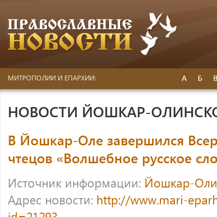
А
Б
МИТРОПОЛИИ И ЕПАРХИИ:
НОВОСТИ ЙОШКАР-ОЛИНСК
В Йошкар-Оле завершился Всер
чтецов «Волшебное русское сл
Источник информации:
Йошкар-Оли
Адрес новости:
http://www.mari-eparh
id=21293