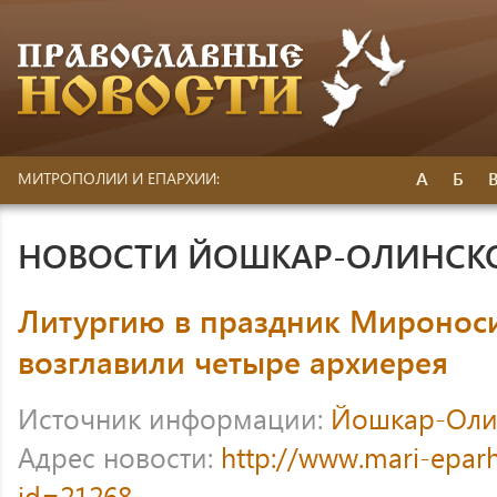
А
Б
МИТРОПОЛИИ И ЕПАРХИИ:
НОВОСТИ ЙОШКАР-ОЛИНСК
Литургию в праздник Миронос
возглавили четыре архиерея
Источник информации:
Йошкар-Оли
Адрес новости:
http://www.mari-eparh
id=21268