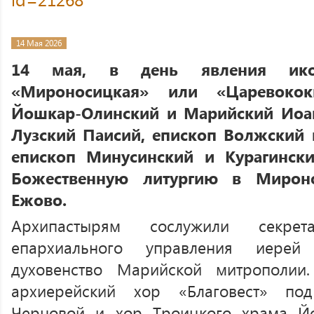
14 Мая 2026
14 мая, в день явления ик
«Мироносицкая» или «Царевокок
Йошкар-Олинский и Марийский Иоан
Лузский Паисий, епископ Волжский
епископ Минусинский и Курагинск
Божественную литургию в Мирон
Ежово.
Архипастырям сослужили секрет
епархиального управления иере
духовенство Марийской митрополии
архиерейский хор «Благовест» по
Черновой и хор Троицкого храма Й