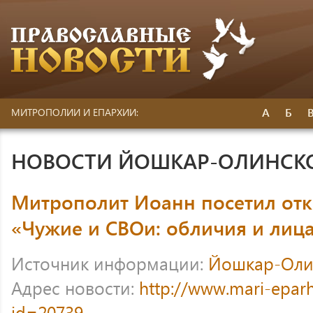
А
Б
МИТРОПОЛИИ И ЕПАРХИИ:
НОВОСТИ ЙОШКАР-ОЛИНСК
Митрополит Иоанн посетил отк
«Чужие и СВОи: обличия и лиц
Источник информации:
Йошкар-Оли
Адрес новости:
http://www.mari-eparh
id=20739