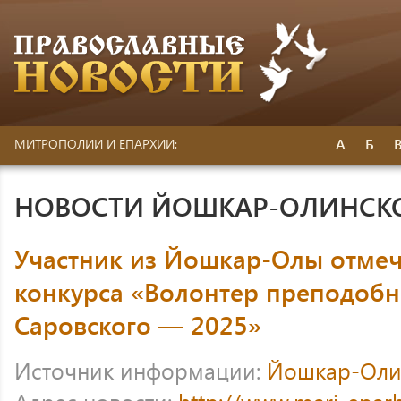
А
Б
МИТРОПОЛИИ И ЕПАРХИИ:
НОВОСТИ ЙОШКАР-ОЛИНСК
Участник из Йошкар-Олы отме
конкурса «Волонтер преподоб
Саровского — 2025»
Источник информации:
Йошкар-Оли