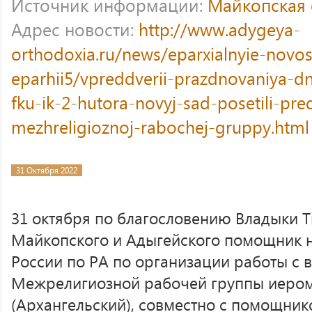
Источник информации:
Майкопская 
Адрес новости:
http://www.adygeya-
orthodoxia.ru/news/eparxialnyie-novos
eparhii5/vpreddverii-prazdnovaniya-d
fku-ik-2-hutora-novyj-sad-posetili-pred
mezhreligioznoj-rabochej-gruppy.html
31 Октября 2022
31 октября по благословению Владыки 
Майкопского и Адыгейского помощник 
России по РА по организации работы с
Межрелигиозной рабочей группы иером
(Архангельский), совместно с помощни