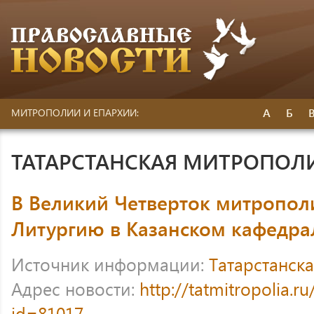
А
Б
МИТРОПОЛИИ И ЕПАРХИИ:
ТАТАРСТАНСКАЯ МИТРОПОЛ
В Великий Четверток митропол
Литургию в Казанском кафедра
Источник информации:
Татарстанск
Адрес новости:
http://tatmitropolia.
id=81017