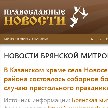
А
Б
МИТРОПОЛИИ И ЕПАРХИИ:
НОВОСТИ БРЯНСКОЙ МИТР
В Казанском храме села Новосе
района состоялось соборное б
случаю престольного праздник
Источник информации:
Брянская ми