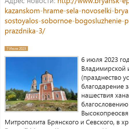
Адрес новости:
http://www.bryansk-e
kazanskom-hrame-sela-novoselki-bry
sostoyalos-sobornoe-bogosluzhenie-p
prazdnika-3/
7 Июля 2023
6 июля 2023 го
Владимирской 
(празднество у
благодарение з
нашествия хана 
благословению
Высокопреосвя
Митрополита Брянского и Севского, в хр